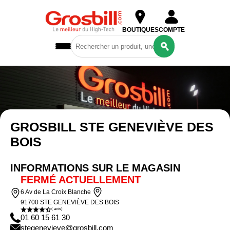
BOUTIQUES
COMPTE
PC GROSBILL & CONFIG SUR MESURE
Ordinateurs
& Tablettes
COMPOSANTS
GROSBILL STE GENEVIÈVE DES
Périphériques
BOIS
& Réseaux
Gaming
INFORMATIONS SUR LE MAGASIN
Reconditionné
FERMÉ ACTUELLEMENT
6 Av de La Croix Blanche
91700 STE GENEVIÈVE DES BOIS
( avis)
01 60 15 61 30
stegenevieve@grosbill.com